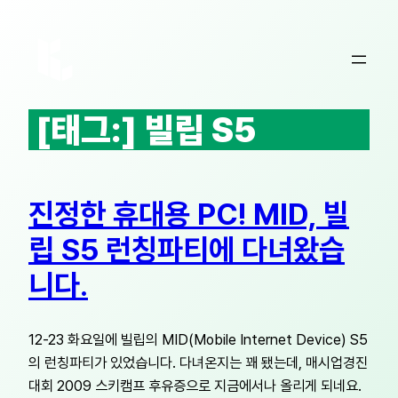
콘
텐
츠
로
바
[태그:]
빌립 S5
로
가
기
진정한 휴대용 PC! MID, 빌
립 S5 런칭파티에 다녀왔습
니다.
12-23 화요일에 빌립의 MID(Mobile Internet Device) S5
의 런칭파티가 있었습니다. 다녀온지는 꽤 됐는데, 매시업경진
대회 2009 스키캠프 후유증으로 지금에서나 올리게 되네요.