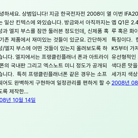
녕하세요. 상범입니다! 지금 한국전자전 2008이 열
이번 IFA2
는 일산 킨텍스에 와있습니다. 방금와서 아직까지는
옙 Q1은 2
성과 엘지 부스를 잠깐 둘러본 정도인데, 신제품 혹
루 혹은 화
 기존 제품에서 재미있는 것들이 있군요. 간단하게
특징이다. 
성/엘지 부스에 어떤 것들이 있는지 올려보도록 하
K5부터 가
습니다. 엘지에서는 프랭클린플래너 폰과 아트라이
유선형적인 
 폰의 국내판 그리고 엑스노트 미니 정도가 공개되
색다른 맛을
습니다. 특히 프랭클린플래너폰 같은 경우는 소프
세가지 색상
웨어도 완벽하게 구현하여 일정관리를 편하게 할 수
2008년 0
도록 제작한…
08년 10월 14일