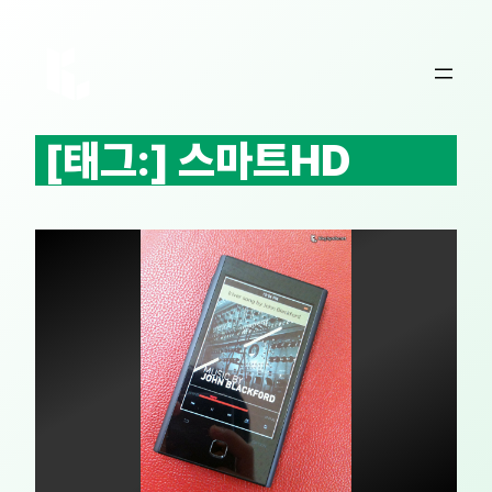
콘
텐
츠
로
바
[태그:]
스마트HD
로
가
기