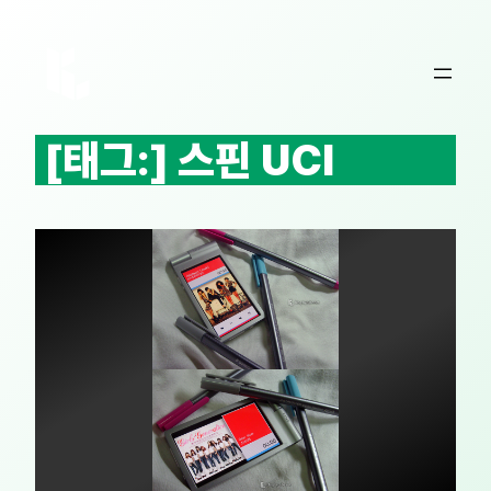
콘
텐
츠
로
바
[태그:]
스핀 UCI
로
가
기