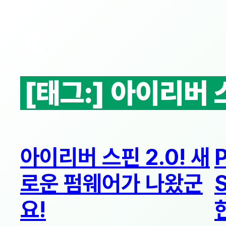
콘
텐
츠
로
바
로
[태그:]
아이리버 
가
기
아이리버 스핀 2.0! 새
로운 펌웨어가 나왔군
요!