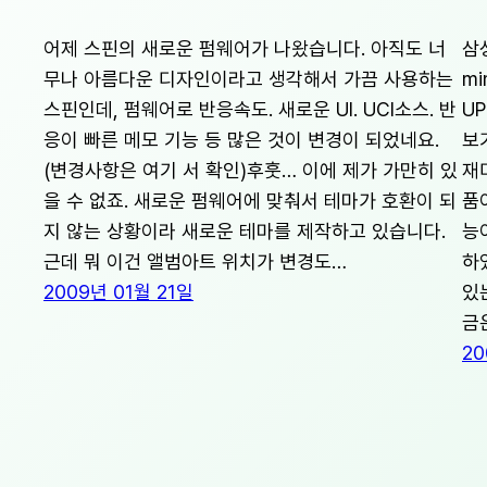
어제 스핀의 새로운 펌웨어가 나왔습니다. 아직도 너
삼성
무나 아름다운 디자인이라고 생각해서 가끔 사용하는
mi
스핀인데, 펌웨어로 반응속도. 새로운 UI. UCI소스. 반
U
응이 빠른 메모 기능 등 많은 것이 변경이 되었네요.
보
(변경사항은 여기 서 확인)후훗… 이에 제가 가만히 있
재
을 수 없죠. 새로운 펌웨어에 맞춰서 테마가 호환이 되
품
지 않는 상황이라 새로운 테마를 제작하고 있습니다.
능
근데 뭐 이건 앨범아트 위치가 변경도…
하
2009년 01월 21일
있
금
20