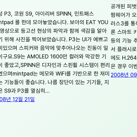
공개된 피벗
 P3, 코원 S9, 아이리버 SPINN, 민트패스
펌웨어가 오
ntpad 를 한데 모아놓았습니다. 보아의 EAT YOU
러스3를 통
P영상으로 등고선 현상의 파악과 함께 색감을 알아
론 스마트 키
기 위해 사진을 찍어보았습니다. P3는 UI가 예쁘고
등의 기능 
미있으며 스피커와 음악에 맞추어나오는 진동이 일
서 플래시로
이구요.S9는 AMOLED 1600만 컬러와 막강한 기
에도 H.26
이 좋았고,SPINN은 디자인과 스핀휠 시스템이 편리
은 경우 이
였으며mintpad는 메모와 WiFi를 기반으로 한 재미
2008년 0
는 기능들이 좋습니다. 나름 장단이 있는 기기들, 지
은 S9과 P3를 열심히…
08년 12월 21일