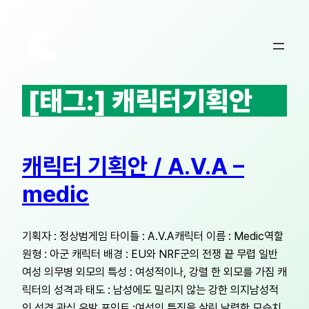
콘
텐
츠
로
바
[태그:]
캐릭터기획안
로
가
기
캐릭터 기획안 / A.V.A –
medic
기획자 : 정상범게임 타이틀 : A.V.A캐릭터 이름 : Medic역할
원형 : 아군 캐릭터 배경 : EU와 NRF군의 전쟁 끝 무렵 일반
여성 의무병 외모의 특성 : 여성적이나, 강렬 한 외모를 가짐 캐
릭터의 성격과 태도 : 남성에도 밀리지 않는 강한 의지남성적
인 성격 관심 유발 포인트 :여성의 특징을 살린 날렵한 모습치