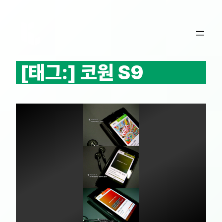
콘
텐
츠
로
바
[태그:]
코원 S9
로
가
기