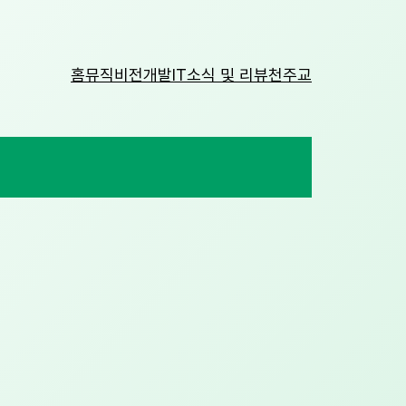
홈
뮤직비전
개발
IT소식 및 리뷰
천주교