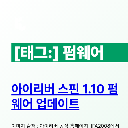
콘
텐
츠
로
바
로
[태그:]
펌웨어
가
기
아이리버 스핀 1.10 펌
웨어 업데이트
이미지 출처 : 아이리버 공식 홈페이지 IFA2008에서