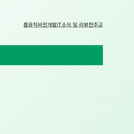
홈
뮤직비전
개발
IT소식 및 리뷰
천주교