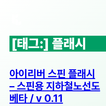
콘
텐
츠
로
바
로
[태그:]
플래시
가
기
아이리버 스핀 플래시
– 스핀용 지하철노선도
베타 / v 0.11