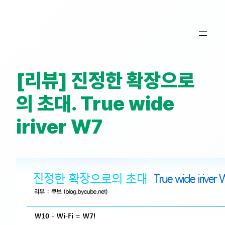
콘
텐
츠
로
바
[리뷰] 진정한 확장으로
로
가
의 초대. True wide
기
iriver W7