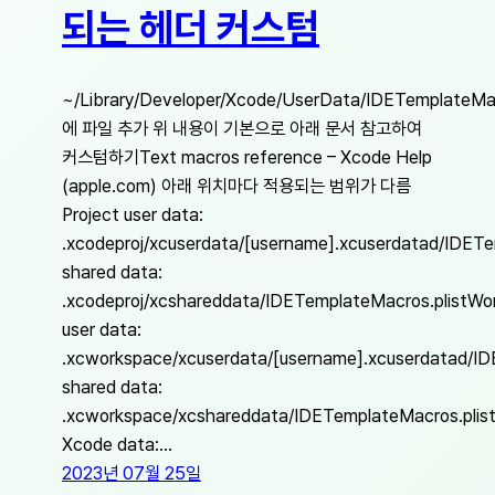
되는 헤더 커스텀
~/Library/Developer/Xcode/UserData/IDETemplateMac
에 파일 추가 위 내용이 기본으로 아래 문서 참고하여
커스텀하기Text macros reference – Xcode Help
(apple.com) 아래 위치마다 적용되는 범위가 다름
Project user data:
.xcodeproj/xcuserdata/[username].xcuserdatad/IDETe
shared data:
.xcodeproj/xcshareddata/IDETemplateMacros.plistWo
user data:
.xcworkspace/xcuserdata/[username].xcuserdatad/I
shared data:
.xcworkspace/xcshareddata/IDETemplateMacros.plis
Xcode data:…
2023년 07월 25일