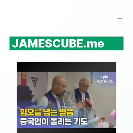
콘
텐
츠
로
바
JAMESCUBE.me
로
가
기