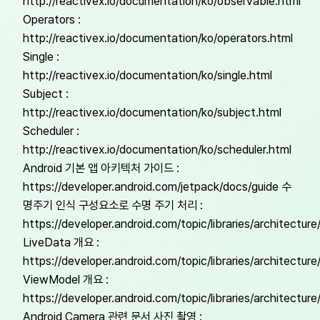
http://reactivex.io/documentation/ko/observable.html
Operators :
http://reactivex.io/documentation/ko/operators.html
Single :
http://reactivex.io/documentation/ko/single.html
Subject :
http://reactivex.io/documentation/ko/subject.html
Scheduler :
http://reactivex.io/documentation/ko/scheduler.html
Android 기본 앱 아키텍처 가이드 :
https://developer.android.com/jetpack/docs/guide 수
명주기 인식 구성요소로 수명 주기 처리 :
https://developer.android.com/topic/libraries/architecture/
LiveData 개요 :
https://developer.android.com/topic/libraries/architecture
ViewModel 개요 :
https://developer.android.com/topic/libraries/architectur
Android Camera 관련 문서 사진 촬영 :