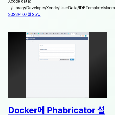
Xcode data:
~/Library/Developer/Xcode/UserData/IDETemplateMacros
2023년 07월 25일
Docker에 Phabricator 설