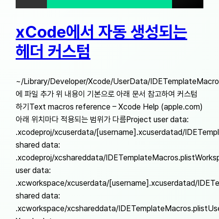
xCode에서 자동 생성되는
헤더 커스텀
~/Library/Developer/Xcode/UserData/IDETemplateMacros
에 파일 추가 위 내용이 기본으로 아래 문서 참고하여 커스텀
하기Text macros reference – Xcode Help (apple.com)
아래 위치마다 적용되는 범위가 다름Project user data:
.xcodeproj/xcuserdata/[username].xcuserdatad/IDETempl
shared data:
.xcodeproj/xcshareddata/IDETemplateMacros.plistWorks
user data:
.xcworkspace/xcuserdata/[username].xcuserdatad/IDET
shared data:
.xcworkspace/xcshareddata/IDETemplateMacros.plistUs