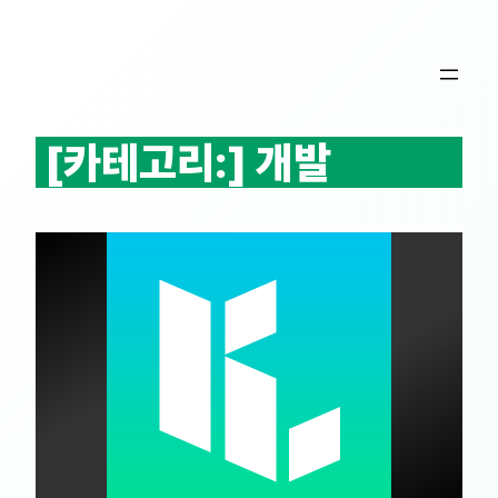
콘
텐
츠
로
바
[카테고리:]
개발
로
가
기