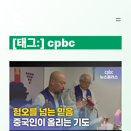
콘
텐
츠
로
바
[태그:]
cpbc
로
가
기