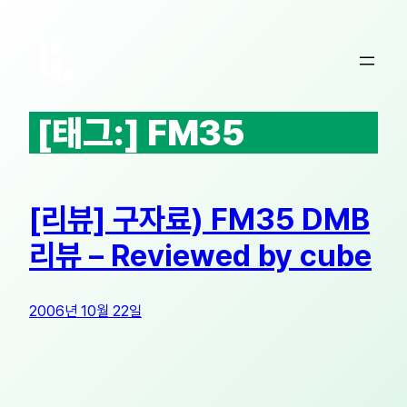
콘
텐
츠
로
바
[태그:]
FM35
로
가
기
[리뷰] 구자료) FM35 DMB
리뷰 – Reviewed by cube
2006년 10월 22일