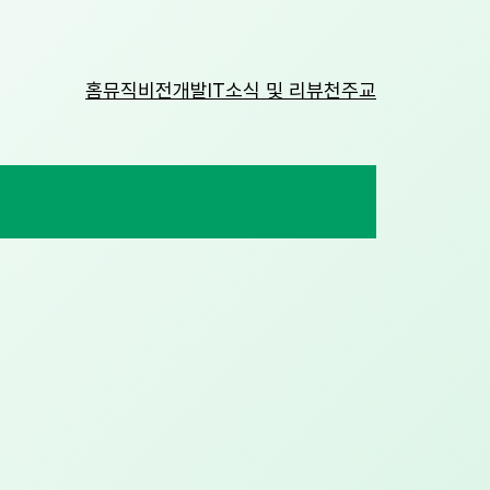
홈
뮤직비전
개발
IT소식 및 리뷰
천주교