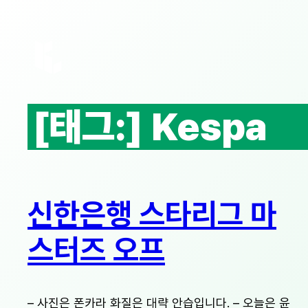
콘
텐
츠
로
바
로
[태그:]
Kespa
가
기
신한은행 스타리그 마
스터즈 오프
– 사진은 폰카라 화질은 대략 안습입니다. – 오늘은 윤