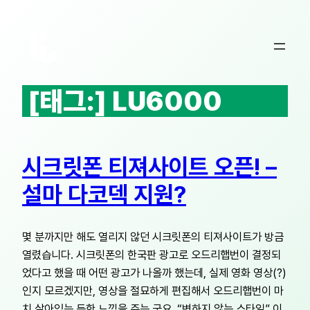
콘
텐
츠
로
바
[태그:]
LU6000
로
가
기
시크릿폰 티져사이트 오픈! –
설마 다코덱 지원?
몇 분까지만 해도 열리지 않던 시크릿폰의 티져사이트가 방금
열렸습니다. 시크릿폰의 한국판 광고로 오드리햅번이 결정되
었다고 했을 때 어떤 광고가 나올까 했는데, 실제 영화 영상(?)
인지 모르겠지만, 영상을 절묘하게 편집해서 오드리햅번이 마
치 살아있는 듯한 느낌을 주는 군요. “변하지 않는 스타일” 이