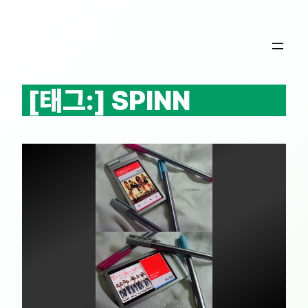
콘
텐
츠
로
바
[태그:]
SPINN
로
가
기