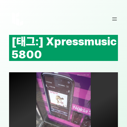
콘
텐
츠
로
바
[태그:]
Xpressmusic
로
가
5800
기