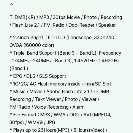
스
T-DMB(KR) / MP3 / 30fps Movie / Photo / Recording
/ Flash Lite 2.1 / FM-Radio / Doc-Reader / Speaker
* 2.4inch Bright TFT-LCD (Landscape, 320×240
QVGA 260000 color)
* Triple-Band Support (Band 3 + Band L), Frequency
: 174MHz~240MHz (Band 3), 1.452GHz~1.492GHz
(Band L)
* EPG / DLS / SLS Support
* 1G/ 2G/ 4G Flash memory inside + mini SD Slot
* Music / Movie / Adobe Flash Lite 2.1 / T-DMB
Recording / Text Viewer / Photo / Viewer /
FM-Radio / Voice Recording / Alarm
* File Format : MP3 / WMA / OGG / AVI (MPEG4,
30fps) / WMV9 / JPG
* Plays up to 26Hours(MP3) / 5Hours(Video) /