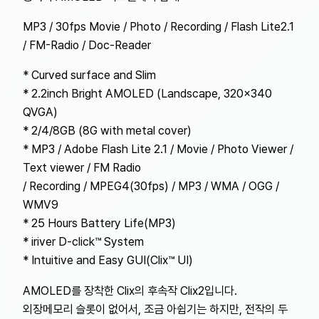
MP3 / 30fps Movie / Photo / Recording / Flash Lite2.1
/ FM-Radio / Doc-Reader
* Curved surface and Slim
* 2.2inch Bright AMOLED (Landscape, 320×340
QVGA)
* 2/4/8GB (8G with metal cover)
* MP3 / Adobe Flash Lite 2.1 / Movie / Photo Viewer /
Text viewer / FM Radio
/ Recording / MPEG4(30fps) / MP3 / WMA / OGG /
WMV9
* 25 Hours Battery Life(MP3)
* iriver D-click™ System
* Intuitive and Easy GUI(Clix™ UI)
AMOLED를 장착한 Clix의 후속작 Clix2입니다.
외장메모리 슬롯이 없어서, 조금 아쉽기는 하지만, 전작의 두