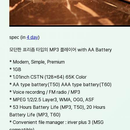
spec (in
4 day
)
모던한 프리즘 타입의 MP3 플레이어 with AA Battery
* Modern, Simple, Premium
* 1GB
* 1.01inch CSTN (128×64) 65K Color
* AA type battery(T50) AAA type battery(T60)
* Voice recording / FM radio / MP3
* MPEG 1/2/2.5 Layer3, WMA, OGG, ASF
* 53 Hours Battery Life (MP3, T50), 20 Hours
Battery Life (MP3, T60)
* Convenient file manager : iriver plus 3 (MSG
compatible)