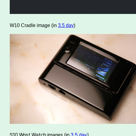
W10 Cradle image (in
3.5 day
)
S10 Wrist Watch images (in
3.5 day
)