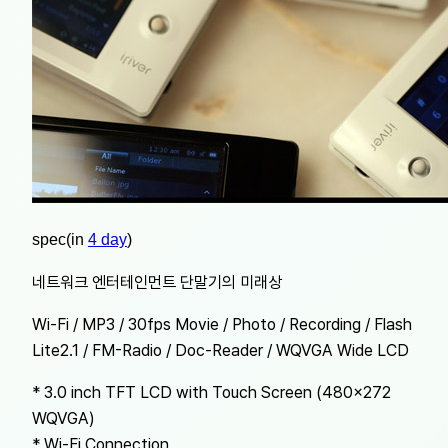
spec(in
4 day
)
네트워크 엔터테인먼트 단말기의 미래상
Wi-Fi / MP3 / 30fps Movie / Photo / Recording / Flash
Lite2.1 / FM-Radio / Doc-Reader / WQVGA Wide LCD
* 3.0 inch TFT LCD with Touch Screen (480×272
WQVGA)
* Wi-Fi Connection