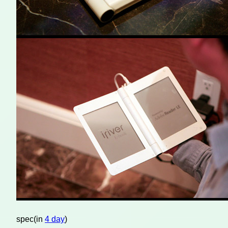
spec(in
4 day
)