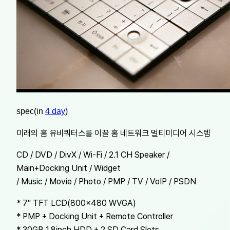
spec(in
4 day
)
미래의 홈 유비쿼터스를 이끌 홈 네트워크 멀티미디어 시스템
CD / DVD / DivX / Wi-Fi / 2.1 CH Speaker /
Main+Docking Unit / Widget
/ Music / Movie / Photo / PMP / TV / VoIP / PSDN
* 7″ TFT LCD(800×480 WVGA)
* PMP + Docking Unit + Remote Controller
* 30GB 1.8inch HDD + 2 SD Card Slots