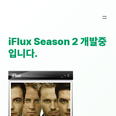
콘
텐
츠
로
바
iFlux Season 2 개발중
로
가
입니다.
기