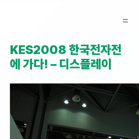
콘
텐
츠
로
바
KES2008 한국전자전
로
가
에 가다! – 디스플레이
기