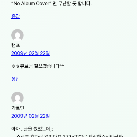
“No Album Cover” 면 무난할 듯 합니다.
응답
램프
2009년 02월 22일
ㅎㅎ큐브님 잘쓰겠습니다^^
응답
가르딘
2009년 02월 22일
아까 ..글을 썼었는데;;
… 스르륵 효과랑 앨범아프 272×272로 제작해주심안될까