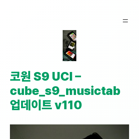
콘
텐
츠
로
바
로
가
기
코원 S9 UCI –
cube_s9_musictab
업데이트 v110