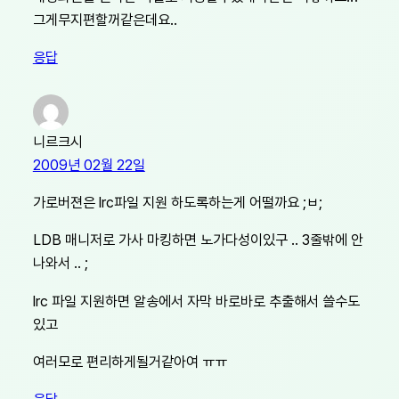
그게무지편할꺼같은데요..
응답
니르크시
2009년 02월 22일
가로버젼은 lrc파일 지원 하도록하는게 어떨까요 ;ㅂ;
LDB 매니저로 가사 마킹하면 노가다성이있구 .. 3줄밖에 안
나와서 .. ;
lrc 파일 지원하면 알송에서 자막 바로바로 추출해서 쓸수도
있고
여러모로 편리하게될거같아여 ㅠㅠ