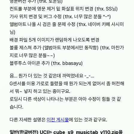
영문버전 추가 (thx. 로운님)
컨트롤 부분에 영문 제거 밑 화살표 위치 변경 (thx. SS님)
가사 위치 변경 및 버그 수정 (thx. 너무 많은 분들 ^-^)
앨범아트 나올 시 검은 줄 문제 수정 (thx. 네이버 카페 사시미
님)
배경 파일 5개 이미지가 랜덤하게 나오도록 변경
볼륨 제스쳐 추가 (앨범아트 부분에서만 동작함) (thx. 마찬가
지로 너무 많은 분들~~)
블루투스 아이콘 추가 (thx. bbasayu)
음… 뭔가 더 있는 것 같은데 까먹었네요 -_-…
G센서를 이용 가로로 돌렸을 때 뭔가 되는게 없어서 좀 허전해
서 뭐~ 넣지 하고 있는 중이구요.
로딩시 다른 색상이 나타나는 부분은 아마 수정이 힘들 것 같
습니다.
다른 자세한 설명은
이전 게시물
에 있는 것과 같구요.
일반(한글버전) UCI는 cube_s9_musictab_v110.zip을