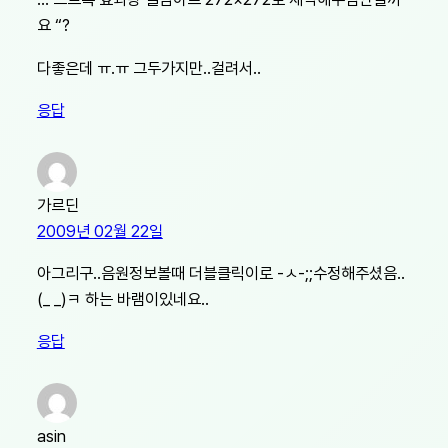
요 “?
다좋은데 ㅠ.ㅠ 그두가지만..걸려서..
응답
가르딘
2009년 02월 22일
아그리구..음원정보볼때 더블클릭이로 -ㅅ-;;수정해주셨음..
(_ _)ㅋ 하는 바램이있네요..
응답
asin