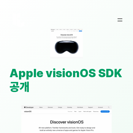
콘
텐
츠
로
바
로
가
기
Apple visionOS SDK
공개