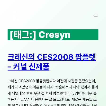
콘
텐
츠
로
바
[태그:]
Cresyn
로
가
기
크레신의 CES2008 팜플렛
– 커널 신제품
크레신 CES2008 팜플렛입니다.이전에 사진을 올렸었는데,
제가 까먹었던 이어폰들이 다시 쭉 훑어보니 나와 있어서 올리
게 되었네요 ㅎㅎ;우선 첫 번째 팜플렛입니다. 영어를 너무 못
하는지라…무슨 내용인지는 잘 모르겠네요. 새로운 제품들 소
개 부분입니다.커널형 이어폰도 2개 있었네요.(생각해보니 전