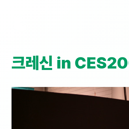
콘
텐
츠
로
바
로
가
크레신 in CES2
기