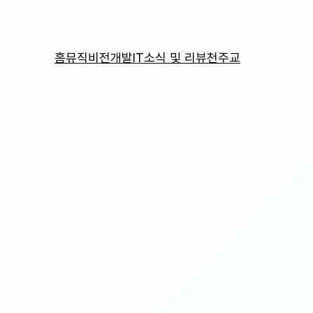
홈
뮤직비전
개발
IT소식 및 리뷰
천주교