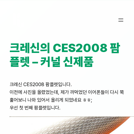
콘
텐
츠
로
바
크레신의 CES2008 팜
로
가
플렛 – 커널 신제품
기
크레신 CES2008 팜플렛입니다.
이전에 사진을 올렸었는데, 제가 까먹었던 이어폰들이 다시 쭉
훑어보니 나와 있어서 올리게 되었네요 ㅎㅎ;
우선 첫 번째 팜플렛입니다.