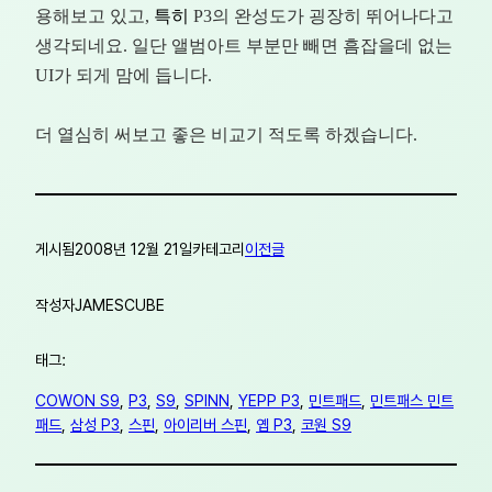
용해보고 있고,
특히
P3의 완성도가 굉장히 뛰어나다고
생각되네요. 일단 앨범아트 부분만 빼면 흠잡을데 없는
UI가 되게 맘에 듭니다.
더 열심히 써보고 좋은 비교기 적도록 하겠습니다.
게시됨
2008년 12월 21일
카테고리
이전글
작성자
JAMESCUBE
태그:
COWON S9
, 
P3
, 
S9
, 
SPINN
, 
YEPP P3
, 
민트패드
, 
민트패스 민트
패드
, 
삼성 P3
, 
스핀
, 
아이리버 스핀
, 
옙 P3
, 
코원 S9