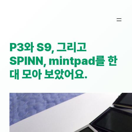
콘
텐
츠
로
바
P3와 S9, 그리고
로
가
SPINN, mintpad를 한
기
대 모아 보았어요.